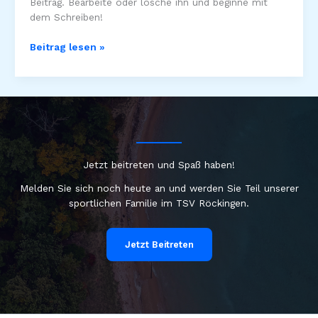
Beitrag. Bearbeite oder lösche ihn und beginne mit
dem Schreiben!
Hallo
Beitrag lesen »
Welt!
Jetzt beitreten und Spaß haben!
Melden Sie sich noch heute an und werden Sie Teil unserer
sportlichen Familie im TSV Röckingen.
Jetzt Beitreten